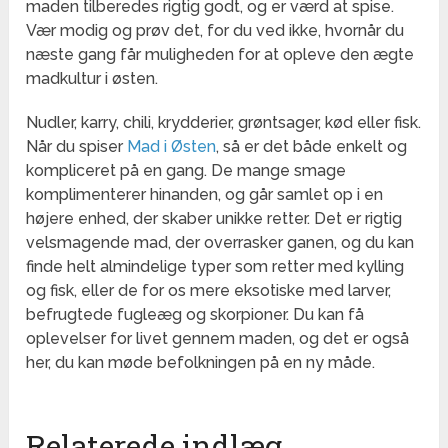
maden tilberedes rigtig godt, og er værd at spise.
Vær modig og prøv det, for du ved ikke, hvornår du
næste gang får muligheden for at opleve den ægte
madkultur i østen.
Nudler, karry, chili, krydderier, grøntsager, kød eller fisk.
Når du spiser
Mad i Østen
, så er det både enkelt og
kompliceret på en gang. De mange smage
komplimenterer hinanden, og går samlet op i en
højere enhed, der skaber unikke retter. Det er rigtig
velsmagende mad, der overrasker ganen, og du kan
finde helt almindelige typer som retter med kylling
og fisk, eller de for os mere eksotiske med larver,
befrugtede fugleæg og skorpioner. Du kan få
oplevelser for livet gennem maden, og det er også
her, du kan møde befolkningen på en ny måde.
Relaterede indlæg