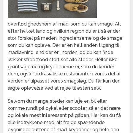
overflødighedshorn af mad, som du kan smage. Alt
efter hvilket land og hvilken region du er i, så er der
stor forskel på maden, ingredienserne og de smage,
som du kan opleve. Der er en helt anden tilgang til
madlavning, end der er i norden, og du kan finde
lækker streetfood stort set alle steder. Heller ikke
grøntsagerne og krydderierne er, som du kender
dem, også fordi asiatiske restauranter i vores del af
verden er tilpasset vores smagsløg. Du får kun den
ægte oplevelse ved at rejse til østen selv.
Selvom du mange steder kan leje en bil eller
komme rundt på cykel eller scooter, så er det nære
og lokale mest interessant på gåben. Her kan du få
alle indtrykkene med, alt fra de spændende
bygninger, duftene af mad, krydderier og hele den